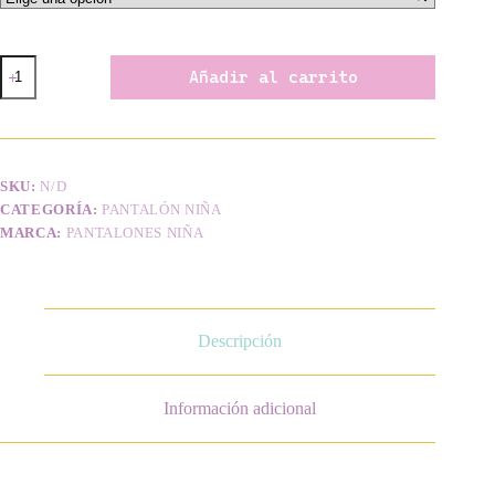
Pantalón
Añadir al carrito
Casual
Rosa
cantidad
SKU:
N/D
CATEGORÍA:
PANTALÓN NIÑA
MARCA:
PANTALONES NIÑA
Descripción
Información adicional