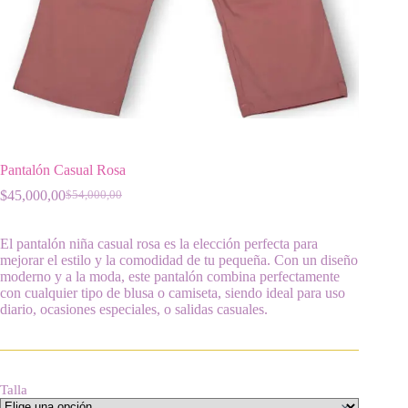
Pantalón Casual Rosa
$
45,000,00
$
54,000,00
El
El
precio
precio
original
actual
El pantalón niña casual rosa es la elección perfecta para
era:
es:
mejorar el estilo y la comodidad de tu pequeña. Con un diseño
$54,000,00.
$45,000,00.
moderno y a la moda, este pantalón combina perfectamente
con cualquier tipo de blusa o camiseta, siendo ideal para uso
diario, ocasiones especiales, o salidas casuales.
Talla