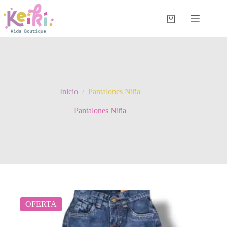
Saltar
al
contenido
Carro
de
compra
Inicio
/
Pantalones Niña
Pantalones Niña
OFERTA