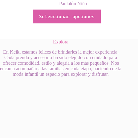
precio
precio
Pantalón Niña
original
actual
Este
era:
es:
Seleccionar opciones
producto
$54,000,00.
$45,000,00.
tiene
múltiples
variantes.
Las
Explora
opciones
se
En Keiki estamos felices de brindarles la mejor experiencia.
pueden
Cada prenda y accesorio ha sido elegido con cuidado para
elegir
ofrecer comodidad, estilo y alegría a los más pequeños. Nos
en
encanta acompañar a las familias en cada etapa, haciendo de la
la
moda infantil un espacio para explorar y disfrutar.
página
de
producto