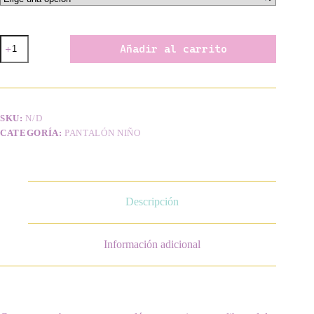
Pantalón
Añadir al carrito
Baggy
Náutica
cantidad
SKU:
N/D
CATEGORÍA:
PANTALÓN NIÑO
Descripción
Información adicional