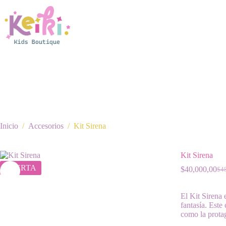
Saltar
al
contenido
Inicio
/
Accesorios
/
Kit Sirena
Kit Sirena
OFERTA
$
40,000,00
$
4
El
El
pre
pre
orig
act
El Kit Sirena 
era:
es:
fantasía. Este
$48
$40
como la protag