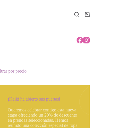
Carro
de
compra
ltrar por precio
¡Keiki ha abierto sus puertas!
Queremos celebrar contigo esta nueva
etapa ofreciendo un 20% de descuento
en prendas seleccionadas. Hemos
reunido una colección especial de ropa