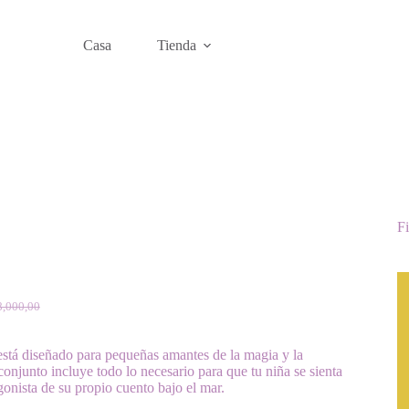
Casa
Tienda
Fi
8,000,00
cio
cio
inal
ual
está diseñado para pequeñas amantes de la magia y la
 conjunto incluye todo lo necesario para que tu niña se sienta
,000,00.
,000,00.
onista de su propio cuento bajo el mar.