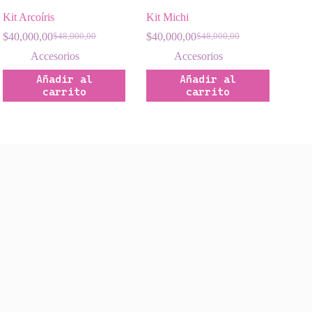
Kit Arcoíris
Kit Michi
$
40,000,00
$
40,000,00
$
48,000,00
$
48,000,00
El
El
El
El
precio
precio
precio
precio
Accesorios
Accesorios
original
actual
original
actual
Añadir al
Añadir al
era:
es:
era:
es:
carrito
carrito
$48,000,00.
$40,000,00.
$48,000,00.
$40,000,00.