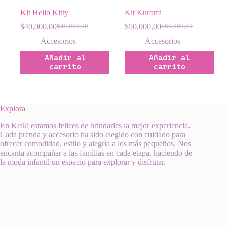
Kit Hello Kitty
Kit Kuromi
$
40,000,00
$
50,000,00
$
45,000,00
$
60,000,00
El
El
El
El
precio
precio
precio
precio
Accesorios
Accesorios
original
actual
original
actual
Añadir al
Añadir al
era:
es:
era:
es:
carrito
carrito
$45,000,00.
$40,000,00.
$60,000,00.
$50,000,00.
Explora
En Keiki estamos felices de brindarles la mejor experiencia.
Cada prenda y accesorio ha sido elegido con cuidado para
ofrecer comodidad, estilo y alegría a los más pequeños. Nos
encanta acompañar a las familias en cada etapa, haciendo de
la moda infantil un espacio para explorar y disfrutar.