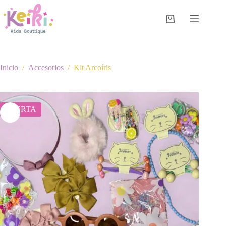
Saltar
al
contenido
Carro
de
compra
Inicio
/
Accesorios
/
Kit Arcoíris
OFERTA