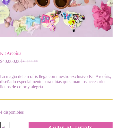
Kit Arcoíris
$
40,000,00
$
48,000,00
El
El
precio
precio
original
actual
La magia del arcoíris llega con nuestro exclusivo Kit Arcoíris,
era:
es:
diseñado especialmente para niñas que aman los accesorios
$48,000,00.
$40,000,00.
llenos de color y alegría.
4 disponibles
Kit
Añadir al carrito