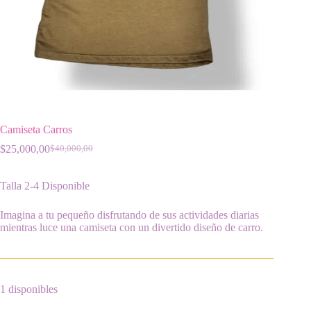
Camiseta Carros
$
25,000,00
$
40,000,00
El
El
precio
precio
original
actual
Talla 2-4 Disponible
era:
es:
$40,000,00.
$25,000,00.
Imagina a tu pequeño disfrutando de sus actividades diarias
mientras luce una camiseta con un divertido diseño de carro.
1 disponibles