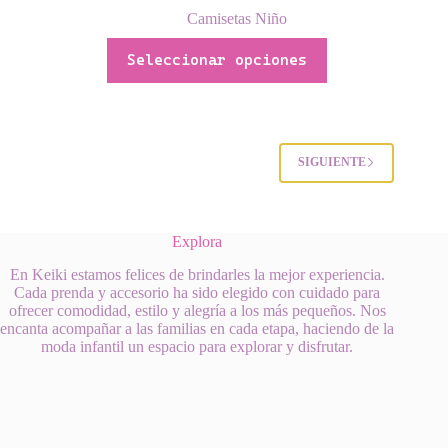
precio
precio
Camisetas Niño
original
actual
Este
era:
es:
Seleccionar opciones
producto
$40,000,00.
$25,000,00.
tiene
múltiples
variantes.
Las
opciones
SIGUIENTE
se
pueden
elegir
en
Explora
la
página
En Keiki estamos felices de brindarles la mejor experiencia.
de
Cada prenda y accesorio ha sido elegido con cuidado para
producto
ofrecer comodidad, estilo y alegría a los más pequeños. Nos
encanta acompañar a las familias en cada etapa, haciendo de la
moda infantil un espacio para explorar y disfrutar.