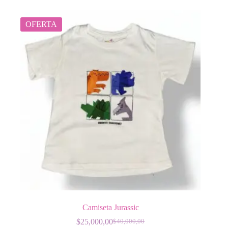
OFERTA
Camiseta Jurassic
$
25,000,00
$
40,000,00
El
El