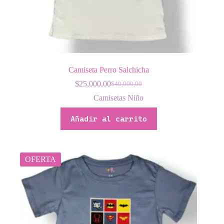
Camiseta Perro Salchicha
$
25,000,00
$
40,000,00
El
El
precio
precio
Camisetas Niño
original
actual
era:
es:
Añadir al carrito
$40,000,00.
$25,000,00.
OFERTA