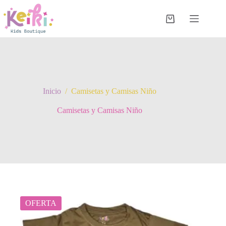
Saltar
al
contenido
Carro
de
compra
Inicio
/
Camisetas y Camisas Niño
Camisetas y Camisas Niño
OFERTA