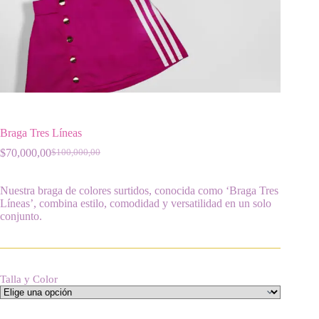
Braga Tres Líneas
$
70,000,00
$
100,000,00
El
El
precio
precio
original
actual
Nuestra braga de colores surtidos, conocida como ‘Braga Tres
era:
es:
Líneas’, combina estilo, comodidad y versatilidad en un solo
$100,000,00.
$70,000,00.
conjunto.
Talla y Color