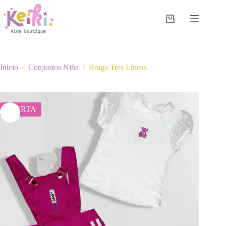
Saltar
al
contenido
Carro
de
compra
Inicio
/
Conjuntos Niña
/
Braga Tres Líneas
OFERTA