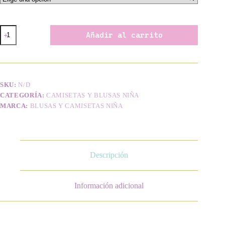
Blusa
Añadir al carrito
Lilo
y
Stitch
cantidad
SKU:
N/D
CATEGORÍA:
CAMISETAS Y BLUSAS NIÑA
MARCA:
BLUSAS Y CAMISETAS NIÑA
Descripción
Información adicional