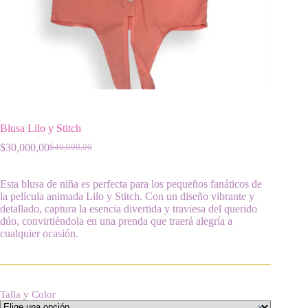
Blusa Lilo y Stitch
$
30,000,00
$
40,000,00
El
El
precio
precio
original
actual
Esta blusa de niña es perfecta para los pequeños fanáticos de
era:
es:
la película animada Lilo y Stitch. Con un diseño vibrante y
$40,000,00.
$30,000,00.
detallado, captura la esencia divertida y traviesa del querido
dúo, convirtiéndola en una prenda que traerá alegría a
cualquier ocasión.
Talla y Color