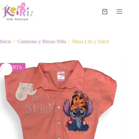
Saltar
al
contenido
Carro
de
compra
Inicio
/
Camisetas y Blusas Niña
/
Blusa Lilo y Stitch
OFERTA